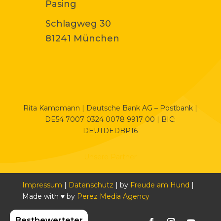
Pasing
Schlagweg 30
81241 München
Rita Kampmann | Deutsche Bank AG – Postbank |
DE54 7007 0324 0078 9917 00 | BIC:
DEUTDEDBP16
Unsere Partner
Impressum
|
Datenschutz
| by
Freude am Hund
|
Made with ♥ by
Perez Media Agency
Bestbewerteter