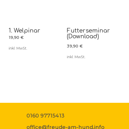
1. Welpinar
Futterseminar
(Download)
19,90
€
39,90
€
inkl. MwSt.
inkl. MwSt.
0160 97715413
office@freude-am-hund.info