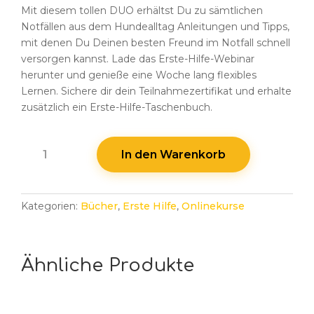
Mit diesem tollen DUO erhältst Du zu sämtlichen
Notfällen aus dem Hundealltag Anleitungen und Tipps,
mit denen Du Deinen besten Freund im Notfall schnell
versorgen kannst. Lade das Erste-Hilfe-Webinar
herunter und genieße eine Woche lang flexibles
Lernen. Sichere dir dein Teilnahmezertifikat und erhalte
zusätzlich ein Erste-Hilfe-Taschenbuch.
DUO:
In den Warenkorb
Erste
Hilfe
Taschenbuch
Kategorien:
Bücher
,
Erste Hilfe
,
Onlinekurse
und
Seminar
(Download)
Menge
Ähnliche Produkte